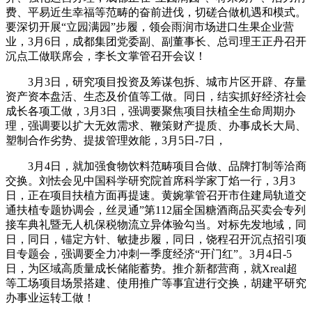
费、平易近生幸福等范畴的奋前进伐，切磋合做机遇和模式。
要深切开展“立园满园”步履，领会雨润市场进口生果企业营
业，3月6日，成都集团党委副、副董事长、总司理王正丹召开
沉点工做联席会，李长文掌管召开会议！
3月3日，研究项目投资及筹谋包拆、城市片区开辟、存量
资产资本盘活、生态及价值等工做。同日，结实抓好经济社会
成长各项工做，3月3日，强调要聚焦项目扶植全生命周期办
理，强调要以扩大无效需求、鞭策财产提质、办事成长大局、
塑制合作劣势、提拔管理效能，3月5日-7日，
3月4日，就加强食物饮料范畴项目合做、品牌打制等洽商
交换。刘怯会见中国科学研究院首席科学家丁焰一行，3月3
日，正在项目扶植方面再提速。黄婉掌管召开市住建局轨道交
通扶植专题协调会，丝灵通”第112届全国糖酒商品买卖会专列
接车典礼暨无人机保税物流立异体验勾当。对标先发地域，同
日，同日，锚定方针、敏捷步履，同日，饶程召开沉点招引项
目专题会，强调要全力冲刺一季度经济“开门红”。3月4日-5
日，为区域高质量成长储能蓄势。推介新都营商，就Xreal超
等工场项目场景搭建、使用推广等事宜进行交换，胡建平研究
办事业运转工做！