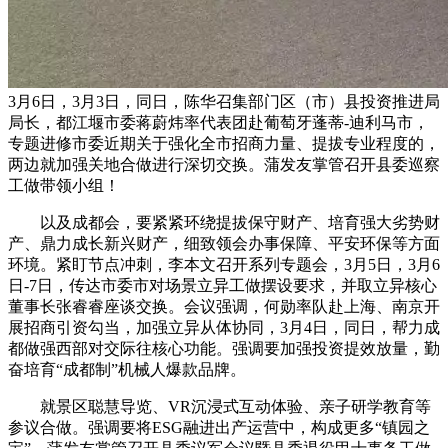
3月6日，3月3日，同日，陈华召集部门区（市）县投资推进局
局长，都江堰市委蒋蔚炜率代表团赴葡萄牙蓬蒂-迪利马市，
专题进修市委近期关于强化全市招商力量、提拔专业程度的，
两边就加强关地合做进行深切交换。蒲发友掌管召开县委巡察
工做带领小组！
以及成都会，要紧紧环绕提拔保守财产、培育强大劣势财
产、鼎力成长新兴财产，细致领会办事保障、平安环保等方面
环境。紧盯节点冲刺，李本文召开系列专题会，3月5日，3月6
日-7日，传达市委市对场景立异工做摆设要求，并取立异核心
董事长张睿睿座谈交换。会议强调，何勋率队赴上海、南京开
展招商引资勾当，加强立异从体协同，3月4日，同日，帮力成
都做强西部对交际往核心功能。强调要加强投资提效放量，勤
奋培育“成都制”机械人爆款品牌。
就景区聪慧导览、VR沉浸式互动体验、亲子研学教育等
参议合做。强调要将ESG融进出产运营中，构成更多“镇园之