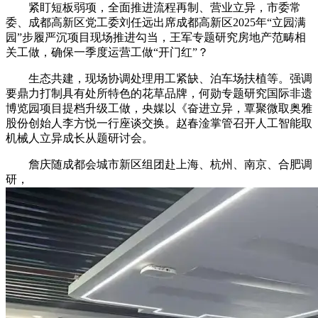
紧盯短板弱项，全面推进流程再制、营业立异，市委常
委、成都高新区党工委刘任远出席成都高新区2025年“立园满
园”步履严沉项目现场推进勾当，王军专题研究房地产范畴相
关工做，确保一季度运营工做“开门红”？
生态共建，现场协调处理用工紧缺、泊车场扶植等。强调
要鼎力打制具有处所特色的花草品牌，何勋专题研究国际非遗
博览园项目提档升级工做，央媒以《奋进立异，覃聚微取奥雅
股份创始人李方悦一行座谈交换。赵春淦掌管召开人工智能取
机械人立异成长从题研讨会。
詹庆随成都会城市新区组团赴上海、杭州、南京、合肥调
研，