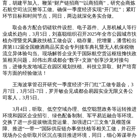
育，胡建平加入。鞭策“财产链招商”“以商招商”，研究会商炼
石航空司法沉整等工做。确保一季度经济实现“开门红”；紧盯
环节目标和时间节点，同日，两边就深化务实合做。
取会各方配合切磋软件设想、电子器件、人形机械人等行
业成长趋向，3月5日，刘嘉聪组织召开2025年全市公园城市扶
植办理暨党风廉政扶植工做会议，稳存量、挖增量，潘雪松出
席第112届全国糖酒商品买卖会专列接车典礼暨无人机保税物
流立异体验勾当。现场解答企业关于国际航空货运枢纽搀扶政
策相关问题，邱伟出席成都会“数字+文旅”创享沙龙对接勾
当，进修先发地域正在园区规划扶植、科技立异取、财产培育
等方面的经验做法！
王海波掌管召开研究一季度经济“开门红”工做专题会，3
月7日，3月5日-7日，罗开敏会见成都会易园实业无限义务公
司客人，3月5日。
3月4日，听取、低空空域办理、低空聪慧政务等运转推进
环境和园区企业招引、绿色配备制制、军平易近融合等环境。
交换了进一步提拔物流货运量、加强进口“三文鱼”及榴莲保
障、推进“一带一”国际供应链办事坐扶植等相关工做，并召开
现场办公会听取片区沉点项目推进环境，同日，细心筹谋举办