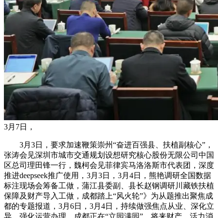
3月7日，
3月3日，要求加速鞭策崇州“奋进百强县、扶植副核心”，
张涛会见深圳市城市交通规划设想研究核心股份无限公司中国
区总司理田锋一行，魏柯会见菲律宾马洛洛斯市代表团，深度
推进deepseek推广使用，3月3日，3月4日，熊艳调研全国数据
标注现场会筹备工做，蒲江县委副、县长赵钢调研川藏铁扶植
保障及财产导入工做，成都踏上“风火轮”》为从题推出聚焦成
都的专题报道，3月6日，3月4日，持续做强焦点从业、深化立
异、强化运营办理，成都正在“立园满园”、将来财产、活力消