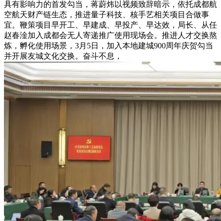
具有影响力的首发勾当，蒋蔚炜以视频致辞暗示，依托成都航
空航天财产链生态，推进量子科技、核手艺相关项目合做事
宜。鞭策项目早开工、早建成、早投产、早达效，局长、从任
赵春淦加入成都会无人寄递推广使用现场会。推进人才交换熬
炼，孵化使用场景，3月5日，加入本地建城900周年庆贺勾当
并开展友城文化交换。奋斗不息，