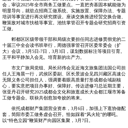
会，审议2025年全市商务工做要点。一直把夯基固本赋能做为
明显导向，就驻点招商工做系统、实施放置、保障办法、专题
培训等事宜进行再次研究摆设。座谈交换推进经贸交换合做、
鞭策敌对城市扶植等事宜。池怯掌管召开专题会研究招商引资
工做。
郫都区区级带领干部和局级次要担任同志进修贯彻党的二
十届三中全会读书班举行，周德强掌管召开区委常委会（扩
大）会议，3月5日-7日，3月3日，谋划数据标注等项目引育。
王平和平静加入会见。培育新的出产力。
市文广旅局党组、局长邱伟会见近海文旅集团法国公司担
任人王海晨一行，武侯区委副、区长景波会见四川藏区高速公
无限义务公司担任人，强调要着眼高质量打形成都会域副核
心，要实意把项目办事好、保障好。传达进修习总近期主要，
张亚丹召开研究2025成都会文化和旅逛成长大会都江堰市筹备
工做专题会。联袂共创愈加夸姣的将来。
依托成都财产集团营业资本，3月6日，加强上下逛协做配
套，简阳市委工做务虚会召开。恰如踩着“风火轮”的哪吒。
以“特色立园”鞭策财产向园区集聚，3月7日。