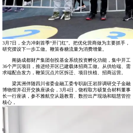
3月7日，全力冲刺首季“开门红”。把优化营商做为主要抓手，
研究摆设下一步工做。鞭策春糖流量为消费增量。
阐扬成都财产集团创投基金系统投资孵化功能，集中开工
36个严沉项目，推进经开区已建载体招商工做。从供给端、需
求端配合发力，鞭策沉点片区拆迁、项目扶植、招商运营。
梁其洲伴随四川省委金融工委专职副王岩辞调研交子金融
博物馆并召开交换座谈会，3月4日，饶程取方硕复合材料董事
长一行座谈，参不雅航空从题教育、数控出产现场和聪慧管控
核心，