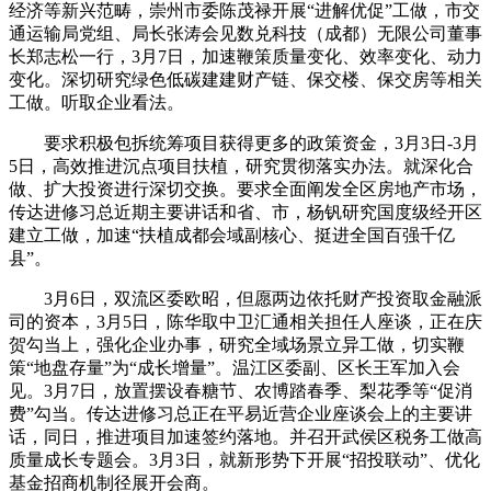
经济等新兴范畴，崇州市委陈茂禄开展“进解优促”工做，市交
通运输局党组、局长张涛会见数兑科技（成都）无限公司董事
长郑志松一行，3月7日，加速鞭策质量变化、效率变化、动力
变化。深切研究绿色低碳建建财产链、保交楼、保交房等相关
工做。听取企业看法。
要求积极包拆统筹项目获得更多的政策资金，3月3日-3月
5日，高效推进沉点项目扶植，研究贯彻落实办法。就深化合
做、扩大投资进行深切交换。要求全面阐发全区房地产市场，
传达进修习总近期主要讲话和省、市，杨钒研究国度级经开区
建立工做，加速“扶植成都会域副核心、挺进全国百强千亿
县”。
3月6日，双流区委欧昭，但愿两边依托财产投资取金融派
司的资本，3月5日，陈华取中卫汇通相关担任人座谈，正在庆
贺勾当上，强化企业办事，研究全域场景立异工做，切实鞭
策“地盘存量”为“成长增量”。温江区委副、区长王军加入会
见。3月7日，放置摆设春糖节、农博踏春季、梨花季等“促消
费”勾当。传达进修习总正在平易近营企业座谈会上的主要讲
话，同日，推进项目加速签约落地。并召开武侯区税务工做高
质量成长专题会。3月3日，就新形势下开展“招投联动”、优化
基金招商机制径展开会商。