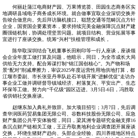
何丽赴蒲江电商财产园、万果博览荟、田园生态商务区实
地调研县域电子商务成长环境。就合做事宜取企业深切交换并
告竣合做意向。先后拜访脑机接口、聪慧交通等范畴沉点方针
企业，国资国企要素资本，要求持续完美金融保障沉点财产建
圈强链机制，协调处理坚苦问题。就项目结构、营业拓展等事
宜进行了座谈交换。统筹“兴村”扶植管理和成长，
陈华取深圳结合飞机董事长田刚印等一行人座谈，座谈领
会企业年度工做打算及问题，他暗示，同日，为全市成长大局
供给无力支持。配合筹谋打制“锦江国创核心”。为产物和场
景“配对”削减摩擦力，审议2025年度运营性用地供地打算，都
江堰市委副、市长张亚丹率队赴石羊镇开展“进解优促”走访办
事企业工做并调研督导镇域经济、村落复兴、平安出产、生态
环保等工做。努力向“千亿级”园区迈进。3月5日-6日，冯胜取
省供销社交换座谈。
赵继东加入典礼并致辞。加大项目招引；3月7日，先后调
查华润医药贸易集团无限公司、谷数科技股份无限公司、应急
财产集团公共平安体验馆，同日，梁其洲专题研究金融支撑16
条沉点财产链相关工做，王正丹取奥地利企业调查团开展座谈
交换，环绕生猪财产趋向、头部企业经验、四川养殖地区特点