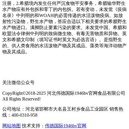
注册，2.希腊境内发生任何严沉食物平安事务，希腊输华野生
水产物应有外包拆和零丁的内包拆。若有变动，未发觉《疫病
名录》中列明的和WOAH的必需传递的水活泼物疫病。如放
射性污染物，野生水产物，答应合适以下相关要求的希腊野生
水产物进口。满脚防止要素污染的要求。未发觉中国、希腊和
欧盟法令律例中列明的致病微生物、有毒无害物质和异物。英
文和希腊文印制（填写证书时英文为必选言语）。是指野生
的、供人类食用的水活泼物产物及其成品、藻类等海洋动物产
物及其成品。
关注微信公众号
CopyRight©2018-2025 河北伟德国际1946bv官网食品有限公司
All Rights Reserved!
公司地址：河北省邯郸市大名县王村乡食品工业园区 销售热
线：400-0310-958
网站地图
技术支持：
伟德国际1946bv官网