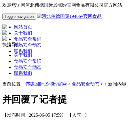
欢迎您访问河北伟德国际1946bv官网食品有限公司官方网站
Toggle navigation
网站首页
关于我们
食品安全常识
快捷导航
食品安全动态
联系我们
关于我们
食品安全常识
食品安全动态
联系我们
当前位置：
伟德国际1946bv官网
>
食品安全动态
> > 新闻内容
并回覆了记者提
【发布时间 : 2025-06-05 17:59】 【人气 :
】