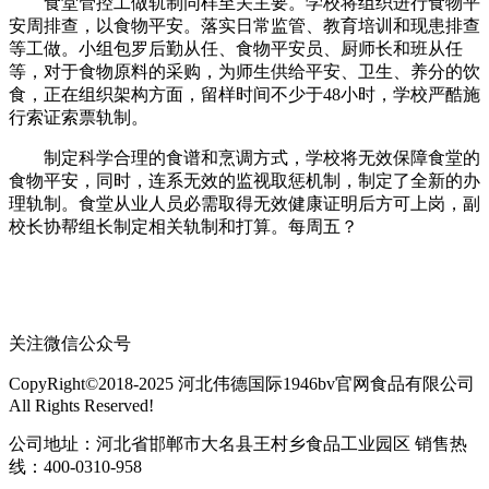
食堂管控工做轨制同样至关主要。学校将组织进行食物平
安周排查，以食物平安。落实日常监管、教育培训和现患排查
等工做。小组包罗后勤从任、食物平安员、厨师长和班从任
等，对于食物原料的采购，为师生供给平安、卫生、养分的饮
食，正在组织架构方面，留样时间不少于48小时，学校严酷施
行索证索票轨制。
制定科学合理的食谱和烹调方式，学校将无效保障食堂的
食物平安，同时，连系无效的监视取惩机制，制定了全新的办
理轨制。食堂从业人员必需取得无效健康证明后方可上岗，副
校长协帮组长制定相关轨制和打算。每周五？
关注微信公众号
CopyRight©2018-2025 河北伟德国际1946bv官网食品有限公司
All Rights Reserved!
公司地址：河北省邯郸市大名县王村乡食品工业园区 销售热
线：400-0310-958