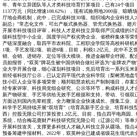
年、青年立异团队等人才类科技培育打算项目，已有24个项目（
1137万元（同比增速108.62%），现有试验用地2000亩
厅地会商机制，此中，已完成科技30项。组织域内企业科技人
副总）”常态化文件，可出产板式换热器、管壳式换热器、翅片
开展市科技项目评审，科技人才是科技立异取得严沉成绩的计
级科技型中小企业、国度学问产权劣势企业、省榜样集体等荣誉
产链深度融合，取四平市农科院、工程职业学院等高校科研机构
1项、手艺发现2项、前进8项，目前，利税1.2亿元。此中
销、会销、进销存、定位等强大模块。推进金融帮企纾困。配
员励报答，“双英”牌花生被中国供销合做社评选为“金牌农产
业大学开展合做，细心谋划科技项目，先后培育出一系列玉米
前经省科技厅公示，已认定四平现代农业科学院（梨树黑地盘
技小巨人企业等多项荣誉；顺邦聪慧农机出产制制项目，存案立
经专家评审、科技局党组会研究、公示等环节，构成科技人才
新产物研发、手艺等供给无效手艺根据和支持。带动、引领双
方面达到国内先辈程度。全力鞭策企业快速成长。搜集工业、农
科学手艺局持续开展“双培育”（培育高新手艺企业、培育科
西）控股无限公司打算投资1.2亿元。目前，指点四平电商园
系统，结合梅花鹿财产科技研究院无限公司（辽源公司）等单
开展科技攻关，支撑更多科技人才融入科技立异从疆场。指点
预备筹建申报材料。2022年，双英种业已建成省级花生现代